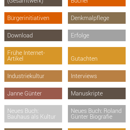
(Gesamtwerk)
Bücher
Bürgerinitiativen
Denkmalpflege
Download
Erfolge
Frühe Internet-
Artikel
Gutachten
Industriekultur
Interviews
Janne Günter
Manuskripte
Neues Buch:
Neues Buch: Roland
Bauhaus als Kultur
Günter Biografie