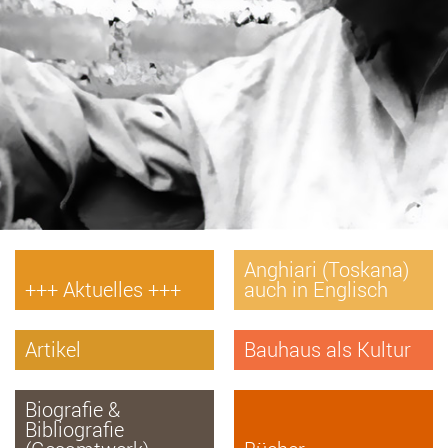
Anghiari (Toskana)
+++ Aktuelles +++
auch in Englisch
Artikel
Bauhaus als Kultur
Biografie &
Bibliografie